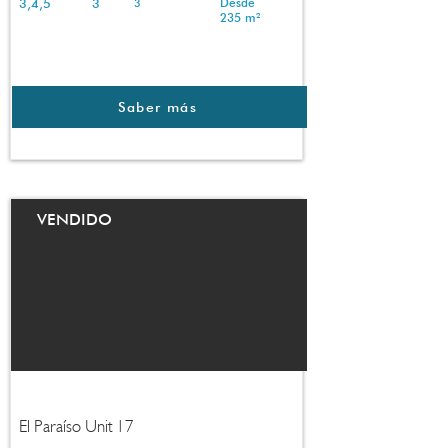
3,4,5
3
Desde
3
235 m²
Saber más
VENDIDO
El Paraíso Unit 17