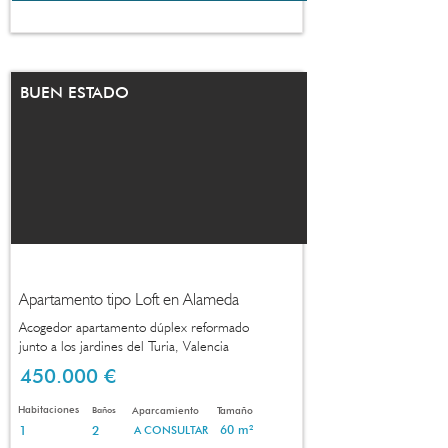
BUEN ESTADO
Apartamento tipo Loft en Alameda
Acogedor apartamento dúplex reformado
junto a los jardines del Turia, Valencia
450.000 €
Habitaciones
Baños
Aparcamiento
Tamaño
1
2
60 m²
A CONSULTAR