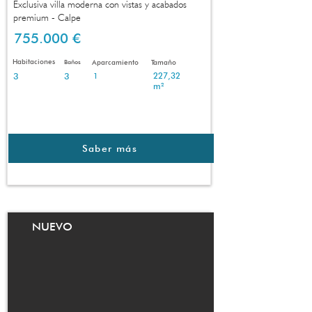
Exclusiva villa moderna con vistas y acabados
premium - Calpe
755.000 €
Habitaciones
Baños
Aparcamiento
Tamaño
3
3
227,32
1
m²
Saber más
NUEVO