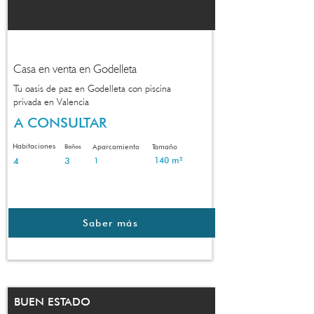
Casa en venta en Godelleta
Tu oasis de paz en Godelleta con piscina
privada en Valencia
A CONSULTAR
Habitaciones
Baños
Aparcamiento
Tamaño
4
3
140 m²
1
Saber más
BUEN ESTADO