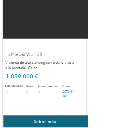
La Merced Villa 13B
Vivienda de alto standing con piscina y vista
a la montaña, Calpe
1.099.000 €
Habitaciones
Baños
Aparcamiento
Tamaño
3
3
273,41
1
m²
Saber más