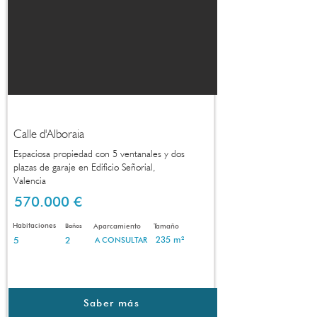
Calle d'Alboraia
Espaciosa propiedad con 5 ventanales y dos
plazas de garaje en Edificio Señorial,
Valencia
570.000 €
Habitaciones
Baños
Aparcamiento
Tamaño
5
2
235 m²
A CONSULTAR
Saber más