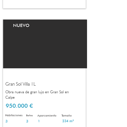
NUEVO
Gran Sol Villa 1L
Obra nueva de gran lujo en Gran Sol en
Calpe
950.000 €
Habitaciones
Baños
Aparcamiento
Tamaño
3
3
234 m²
1