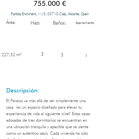
755.000 €
Partida Enchinent, 1-15, 03710 Calp, Alicante, Spain
Área:
Hab:
Baños:
Aparcamiento:
3
227,32 m²
3
1
Descripción:
El Paraíso va más allá de ser simplemente una 
casa: ¡es un espacio diseñado para elevar tu 
experiencia de vida al siguiente nivel! Estas casas 
adosadas de tres dormitorios se encuentran en 
una ubicación tranquila y apacible que se siente 
como un auténtico oasis. Cada vivienda ha sido 