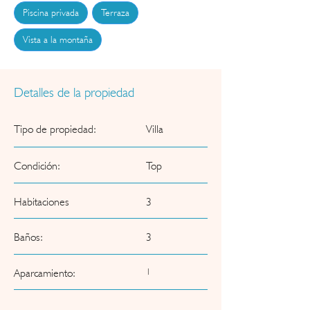
naturaleza y el confort se combinan para 
Piscina privada
Terraza
ofrecerte un estilo de vida único en la Costa 
Blanca.

Vista a la montaña
¡Contáctanos hoy mismo para más información y 
para programar una visita!.
Detalles de la propiedad
Tipo de propiedad:
Villa
Condición:
Top
Habitaciones
3
Baños:
3
Aparcamiento:
1