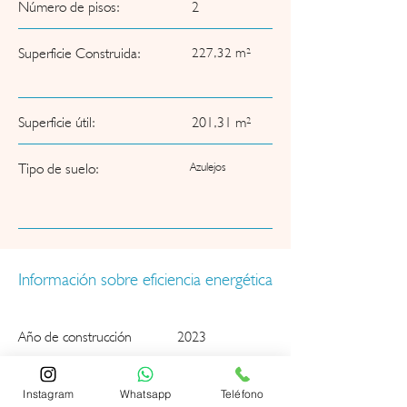
Número de pisos:
2
Superficie Construida:
227,32 m²
Superficie útil:
201,31 m²
Tipo de suelo:
Azulejos
Información sobre eficiencia energética
Año de construcción
2023
Certificado energético
En progreso
Instagram
Whatsapp
Teléfono
disponible