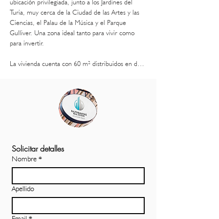
ubicación privilegiada, junto a los Jardines del 
Turia, muy cerca de la Ciudad de las Artes y las 
Ciencias, el Palau de la Música y el Parque 
Gulliver. Una zona ideal tanto para vivir como 
para invertir.

La vivienda cuenta con 60 m² distribuidos en dos 
plantas:

■ Planta baja: salón-comedor a doble altura, muy 
luminoso, con cocina abierta y un baño completo 
con ducha.

■ Planta superior: un dormitorio doble con baño 
en suite, equipado con lavabo, WC y jacuzzi para 
dos personas.

Solicitar detalles
Nombre
*
Los grandes ventanales con efecto espejo aportan 
una excelente luminosidad natural y al mismo 
tiempo privacidad. Las cortinas tipo foscurit 
Apellido
permiten aislar de la luz y el calor según se 
necesite. El pavimento porcelánico continuo, en 
imitación madera con acabado roble, conecta 
Email
*