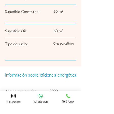
Superficie Construida:
60 m²
Superficie útil:
60 m²
Tipo de suelo:
Gres porcelánico
Información sobre eficiencia energética
Año de construcción
2000
Instagram
Whatsapp
Teléfono
Certificado energético
Si / De consumo / A
disponible