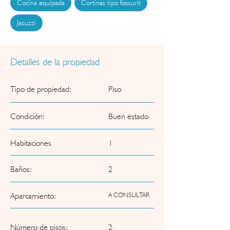
Cocina equipada
Cortinas tipo foscurit
■ Baños: 2

■ Planta: Bajo

Jacuzzi
■ Conservación: En buen estado

■ Referencia: 21000902

■ Amueblado

■ Tipo de suelo: Gres porcelánico

Detalles de la propiedad
■ Aire acondicionado: Frío y calor

■ Calefacción: Central
Tipo de propiedad:
Piso
Condición:
Buen estado
Habitaciones
1
Baños:
2
Aparcamiento:
A CONSULTAR
Número de pisos:
2