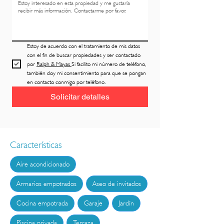
Vive el estilo de vida que mereces

Gran Sol Villa 3L es más que una propiedad: es 
una invitación a disfrutar de la vida mediterránea 
Estoy de acuerdo con el tratamiento de mis datos 
en un entorno tranquilo, moderno y 
con el fin de buscar propiedades y ser contactado 
perfectamente conectado con la naturaleza

por 
Ralph & Mayas 
Si facilito mi número de teléfono, 
también doy mi consentimiento para que se pongan 
¡Contáctanos hoy mismo para obtener más 
en contacto conmigo por teléfono.
información y concertar una visita!
Solicitar detalles
Características
Aire acondicionado
Armarios empotrados
Aseo de invitados
Cocina empotrada
Garaje
Jardín
Piscina privada
Terraza