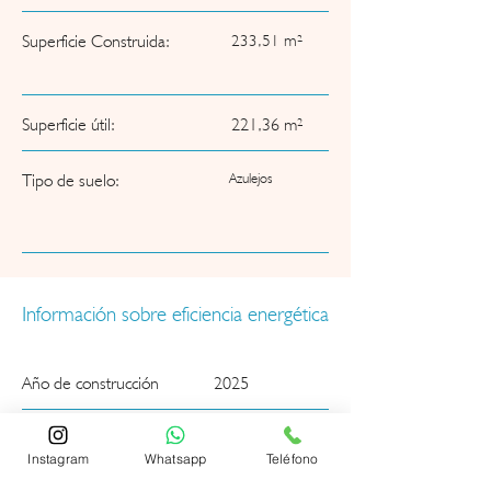
Superficie Construida:
233,51 m²
Superficie útil:
221,36 m²
Tipo de suelo:
Azulejos
Información sobre eficiencia energética
Año de construcción
2025
Certificado energético
En progreso
disponible
Instagram
Whatsapp
Teléfono