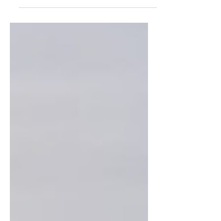
Europa para la inversión inmobiliaria. Sin
embargo, entre sus múltiples destinos, Calpe y La
Nucía destacan como elecciones preferentes para
compradores exigentes que buscan combinar
calidad de vida, diseño y valor a largo plazo.