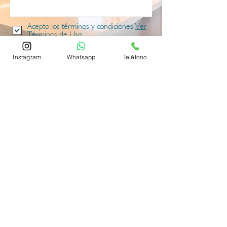
Acepto los términos y condiciones
Ver
Términos de Uso
Quiero suscribirme al boletín.
Instagram
Whatsapp
Teléfono
Enviar
״
Es tu ciutat ¡VIVELA!