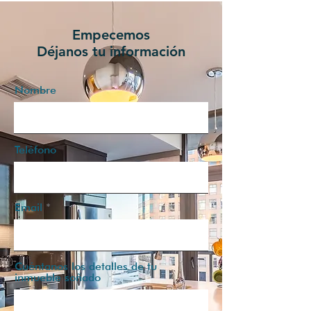
Empecemos
Déjanos tu información
Nombre
Teléfono
Email
Cuéntanos los detalles de tu
inmueble soñado