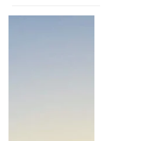
arquitectónico del arquitecto
valenciano Santiago Calatrava. Pero
la Ciutat de les A