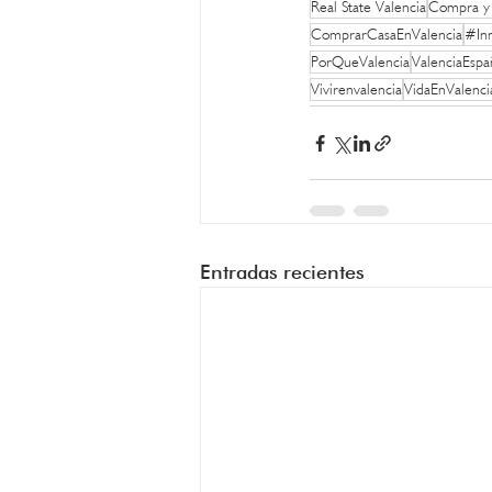
Real State Valencia
Compra y 
ComprarCasaEnValencia
#Inm
PorQueValencia
ValenciaEsp
Vivirenvalencia
VidaEnValenci
Entradas recientes