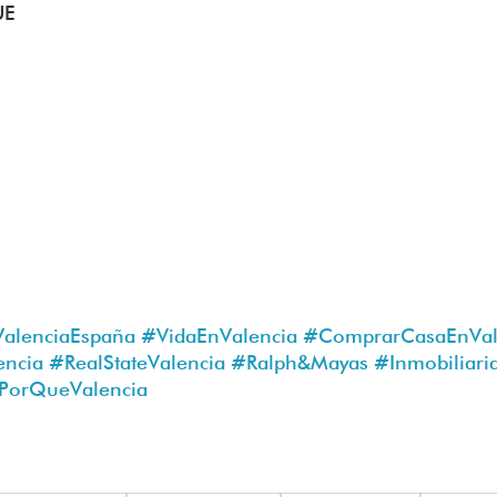
UE
alenciaEspaña
#VidaEnValencia
#ComprarCasaEnVal
encia
#RealStateValencia
#Ralph
&Mayas 
#Inmobiliari
PorQueValencia