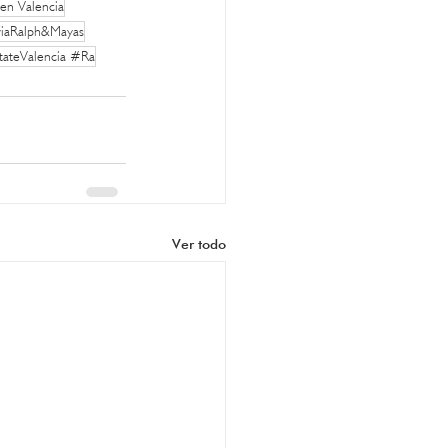
 en Valencia
riaRalph&Mayas
tateValencia #Ra
Ver todo