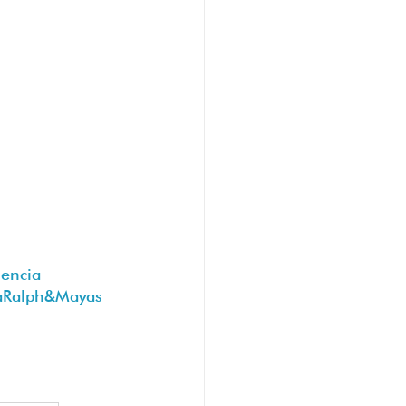
encia
aRalph
&Mayas 