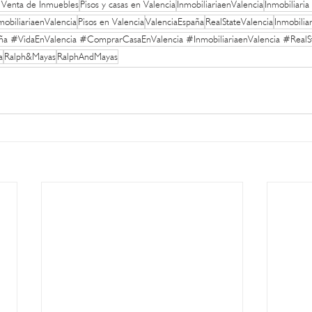
Venta de Inmuebles
Pisos y casas en Valencia
InmobiliariaenValencia
Inmobiliaria
obiliariaenValencia
Pisos en Valencia
ValenciaEspaña
RealStateValencia
Inmobilia
aña #VidaEnValencia #ComprarCasaEnValencia #InmobiliariaenValencia #RealS
a
Ralph&Mayas
RalphAndMayas